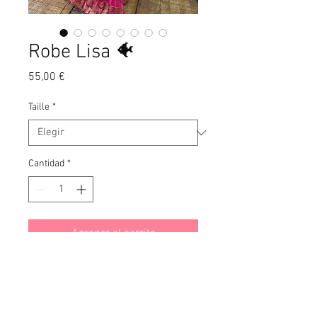
Robe Lisa 🐠
Precio
55,00 €
Taille
*
Cantidad
*
Agregar al carrito
• Modèle 1m60
• Taille unique : S-XL
• Made in India