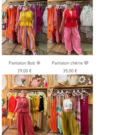
Pantalon Bob 🌞
Pantalon chérie 🩷
Precio
Precio
29,00 €
35,00 €