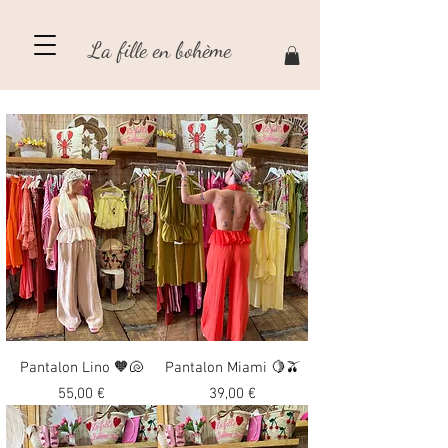
La fille en bohème
Pantalon Lino 🧡🐚
Pantalon Miami 🍋🫒
Precio
Precio
55,00 €
39,00 €