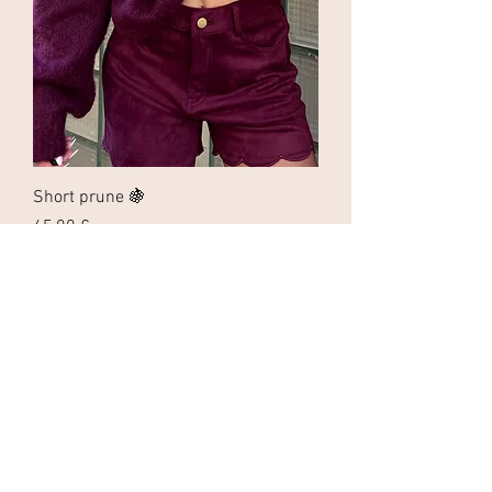
Short prune 🍇
Precio
45,00 €