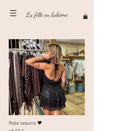
La fille en bohème
Robe sequins 🖤