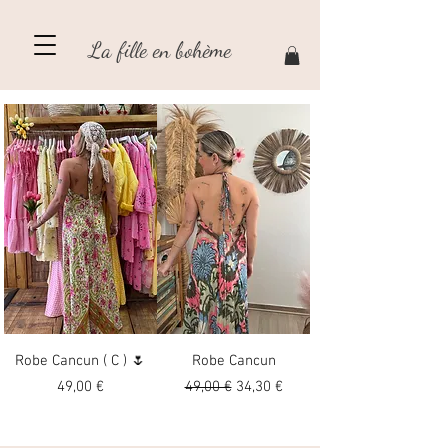
La fille en bohème
Robe Cancun ( C ) 🌷
Robe Cancun
Precio
Precio
Precio de oferta
49,00 €
49,00 €
34,30 €