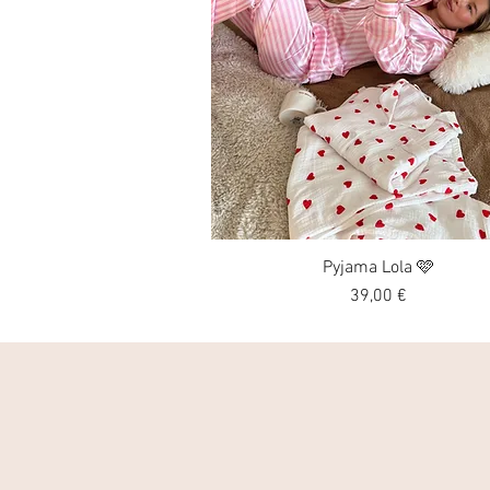
Pyjama Lola 🩷
Vista rápida
Precio
39,00 €