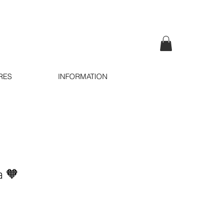
RES
INFORMATION
a 🧡