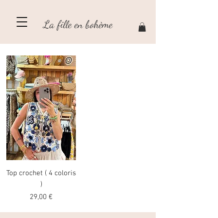
La fille en bohème
Top crochet ( 4 coloris
)
Prezzo
29,00 €