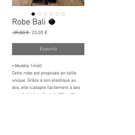
Robe Bali 🥥
Prezzo
Prezzo
 39,00 € 
20,00 €
regolare
scontato
Esaurito
• Modèle 1m60
Cette robe est proposée en taille
unique. Grâce à son élastique au
dos, elle s'adapte facilement à des
morphologies allant du XS au XL.
Confectionnée en 100 % coton, elle
est fabriquée à Bali.
Sa coupe est plus ample sur les
côtés afin de créer un joli effet
évasé. Les bretelles au dos sont