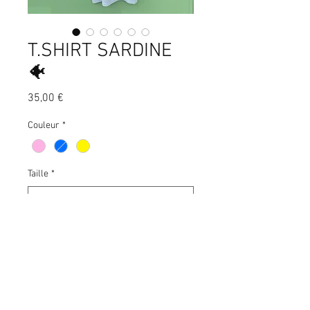
T.SHIRT SARDINE
🐠
Precio
35,00 €
Couleur
*
Taille
*
Cantidad
*
Agregar al carrito