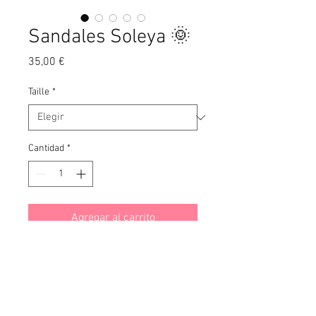
Sandales Soleya 🌞
Precio
35,00 €
Taille
*
Cantidad
*
Agregar al carrito
• Prendre sa taille habituelle, elle
taille très bien !
• Deux bandes à scratch, pour les
régler comme vous le souhaitez.