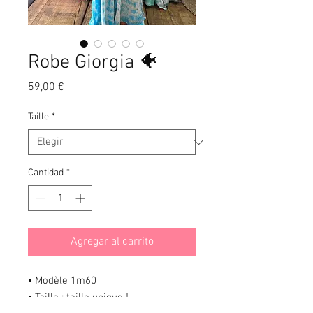
Robe Giorgia 🐠
Precio
59,00 €
Taille
*
Cantidad
*
Agregar al carrito
• Modèle 1m60
• Taille : taille unique !