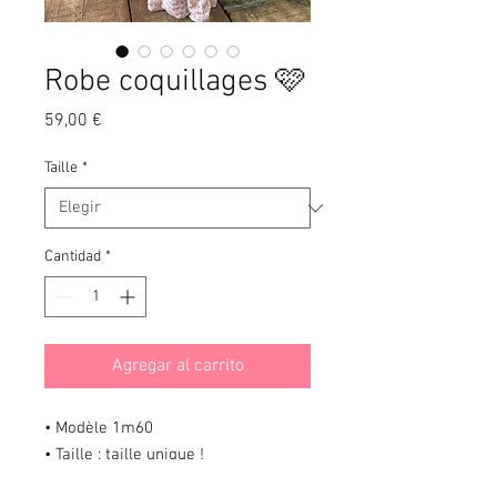
Robe coquillages 🩷
Precio
59,00 €
Taille
*
Cantidad
*
Agregar al carrito
• Modèle 1m60
• Taille : taille unique !
• XS-XL