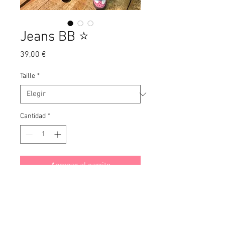
Jeans BB ⭐️
Precio
39,00 €
Taille
*
Cantidad
*
Agregar al carrito
• Modèle 1m60
• Porte la taille S !
• Taille bien, prendre sa taille