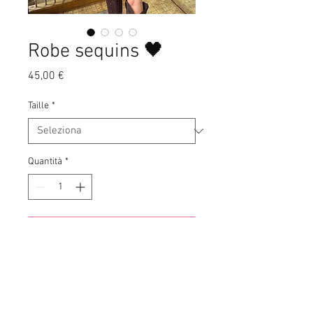
Robe sequins 🖤
Prezzo
45,00 €
Taille
*
Quantità
*
Aggiungi al carrello
• Modèle 1m60
• TU
• 95% polyester / 5% elasthanne