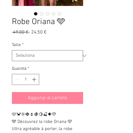
Robe Oriana 🩵
Prezzo
Prezzo
 49,00 € 
24,50 €
regolare
scontato
Taille
*
Quantità
*
Aggiungi al carrello
🩷🦀🌞🍓🌷🍇🍋🍒🐠💛
🩵 Découvrez la robe Oriana 🩷
Ultra agréable à porter, la robe