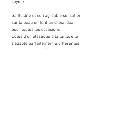
soyeux.
Sa fluidité et son agréable sensation
sur la peau en font un choix idéal
pour toutes les occasions.
Dotée d'un élastique à la taille, elle
s'adapte parfaitement à différentes
morphologies, du 32 au 44, mettant
en valeur votre silhouette.
Taille :
*Mannequin : 1m60
*Taille Unique : du 32 au 42/44
Fabrication/ Matière :
*Made in India
*Tissus Indiens
*Polyester au touché soyeux (qualité
supérieur)