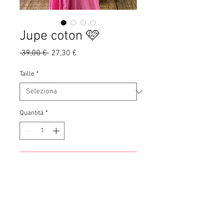
Jupe coton 🩷
Prezzo
Prezzo
 39,00 € 
27,30 €
regolare
scontato
Taille
*
Quantità
*
Aggiungi al carrello
• Modèle 1m60
• Taille unique : 34-42
• Doublure