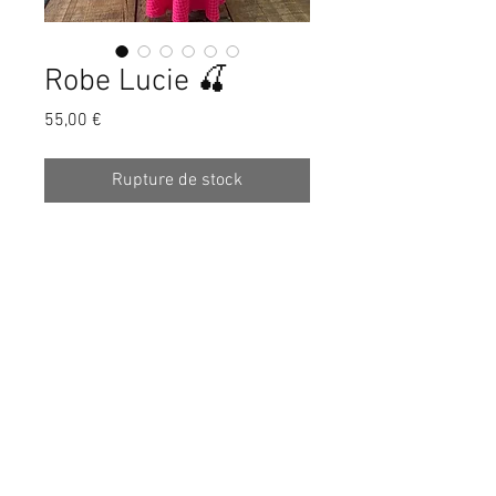
Robe Lucie 🍒
Prix
55,00 €
Rupture de stock
• Modèle 1m60
• Taille unique : XS/S - XL
• 2 poches !
• Noeud réglable dans le dos.
• 100% coton
• Made in Italy
SUIVEZ-NOUS