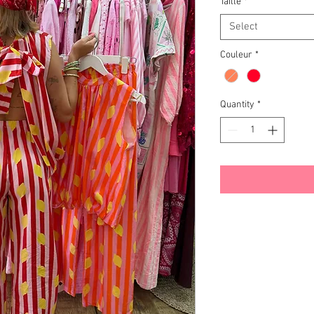
Taille
*
Select
Couleur
*
Quantity
*