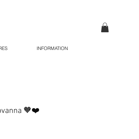
RES
INFORMATION
ovanna 🧡❤️
e
ce