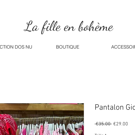
La fille en bohème
CTION DOS NU
BOUTIQUE
ACCESSOI
Pantalon Gi
Regular
Sal
 €35.00 
€29.00
Price
Pri