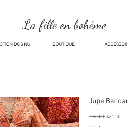
La fille en bohème
CTION DOS NU
BOUTIQUE
ACCESSOI
Jupe Banda
Regular
Sal
 €45.00 
€31.50
Price
Pri