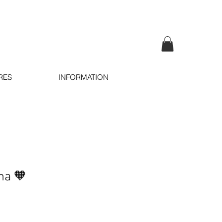
RES
INFORMATION
na 🧡
e
ce