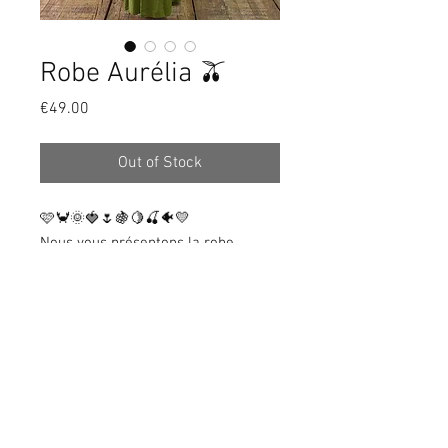
Robe Aurélia 🫒
Price
€49.00
Out of Stock
🩷🦀🌞🍓🌷🍇🍋🍒🐠💛
Nous vous présentons la robe
Aurélia, confectionnée en 100 %
viscose, une matière fluide et très
agréable à porter. Disponible en
deux magnifiques coloris, elle est
proposée en taille unique et
convient d’une taille XS à XL.