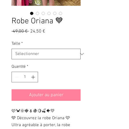
Robe Oriana 💙
Prix
Prix
 49,00 € 
24,50 €
original
promotionnel
Taille
*
Quantité
*
Ajouter au panier
🩷🦀🌞🍓🌷🍇🍋🍒🐠💛
🩵 Découvrez la robe Oriana 🩷
Ultra agréable à porter, la robe