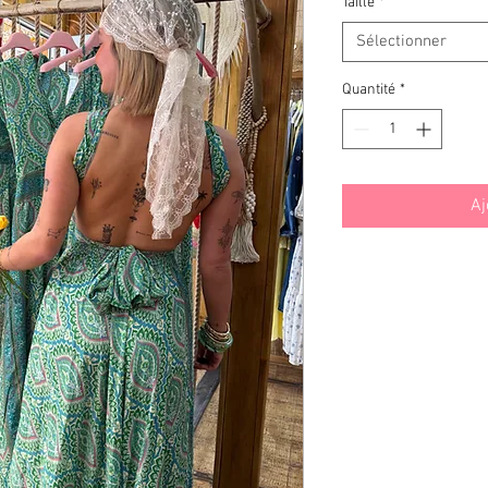
Taille
*
Sélectionner
Quantité
*
Aj