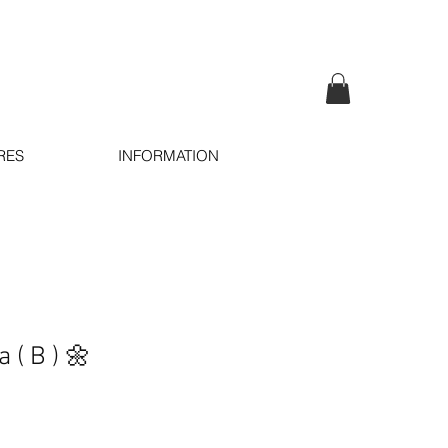
RES
INFORMATION
 ( B ) 🌼