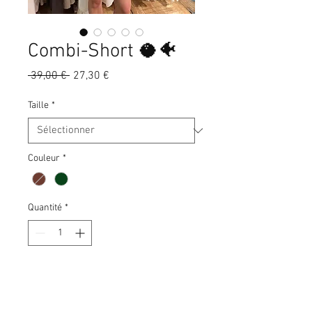
Combi-Short 🥥🐠
Prix
Prix
 39,00 € 
27,30 €
original
promotionnel
Taille
*
Couleur
*
Quantité
*
Ajouter au panier